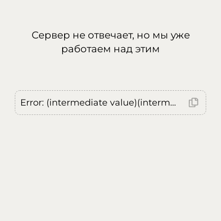
Сервер не отвечает, но мы уже
работаем над этим
Error: (intermediate value)(intermediate value)(intermediate value).replaceAll is not a function