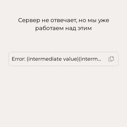
Сервер не отвечает, но мы уже
работаем над этим
Error: (intermediate value)(intermediate value)(intermediate value).replaceAll is not a function