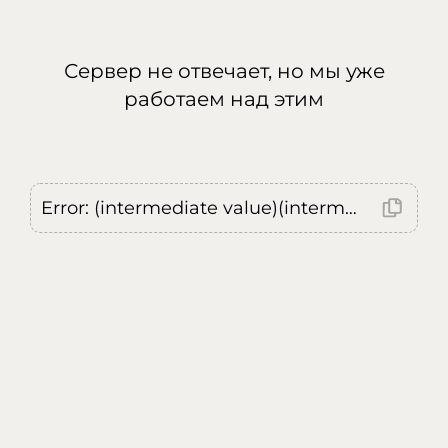
Сервер не отвечает, но мы уже
работаем над этим
Error: (intermediate value)(intermediate value)(intermediate value).replaceAll is not a function