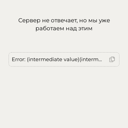
Сервер не отвечает, но мы уже
работаем над этим
Error: (intermediate value)(intermediate value)(intermediate value).replaceAll is not a function