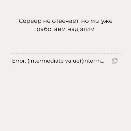
Сервер не отвечает, но мы уже
работаем над этим
Error: (intermediate value)(intermediate value)(intermediate value).replaceAll is not a function