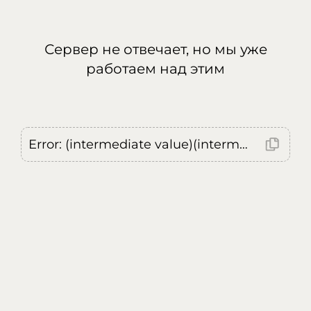
Сервер не отвечает, но мы уже
работаем над этим
Error: (intermediate value)(intermediate value)(intermediate value).replaceAll is not a function