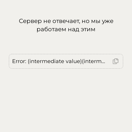
Сервер не отвечает, но мы уже
работаем над этим
Error: (intermediate value)(intermediate value)(intermediate value).replaceAll is not a function