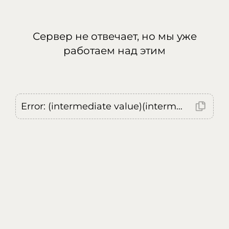
Сервер не отвечает, но мы уже
работаем над этим
Error: (intermediate value)(intermediate value)(intermediate value).replaceAll is not a function