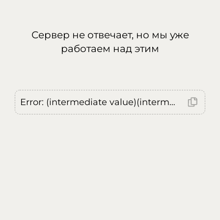
Сервер не отвечает, но мы уже
работаем над этим
Error: (intermediate value)(intermediate value)(intermediate value).replaceAll is not a function