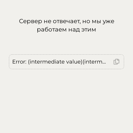
Сервер не отвечает, но мы уже
работаем над этим
Error: (intermediate value)(intermediate value)(intermediate value).replaceAll is not a function