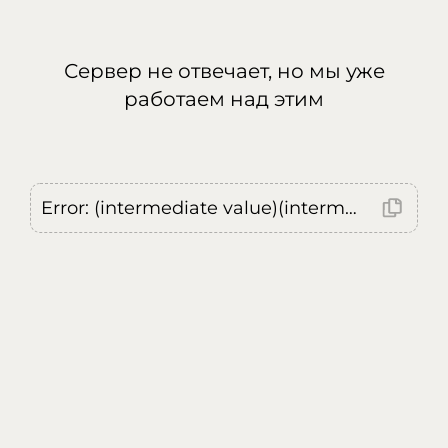
Сервер не отвечает, но мы уже
работаем над этим
Error: (intermediate value)(intermediate value)(intermediate value).replaceAll is not a function