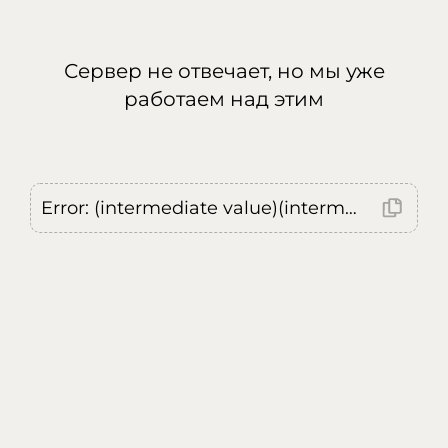
Сервер не отвечает, но мы уже
работаем над этим
Error: (intermediate value)(intermediate value)(intermediate value).replaceAll is not a function