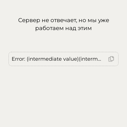
Сервер не отвечает, но мы уже
работаем над этим
Error: (intermediate value)(intermediate value)(intermediate value).replaceAll is not a function