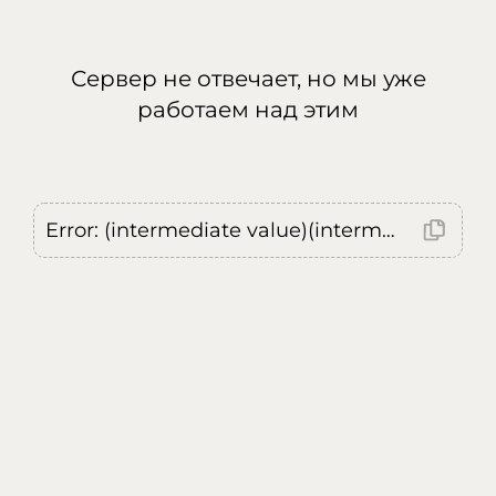
Сервер не отвечает, но мы уже
работаем над этим
Error: (intermediate value)(intermediate value)(intermediate value).replaceAll is not a function