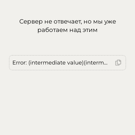
Сервер не отвечает, но мы уже
работаем над этим
Error: (intermediate value)(intermediate value)(intermediate value).replaceAll is not a function